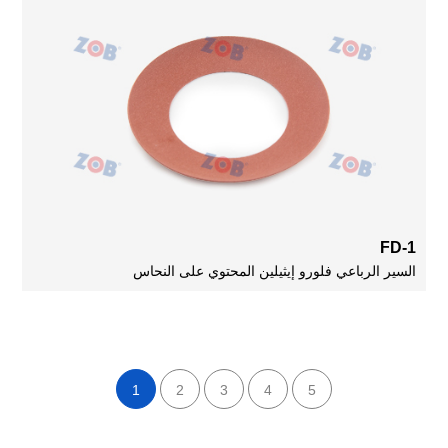
FD-1
السير الرباعي فلورو إيثيلين المحتوي على النحاس
1
2
3
4
5