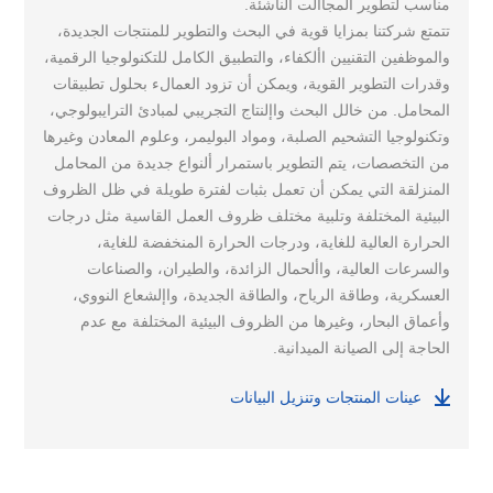
مناسب لتطوير المجاالت الناشئة.
تتمتع شركتنا بمزايا قوية في البحث والتطوير للمنتجات الجديدة،
والموظفين التقنيين األكفاء، والتطبيق الكامل للتكنولوجيا الرقمية،
وقدرات التطوير القوية، ويمكن أن تزود العمالء بحلول تطبيقات
المحامل. من خالل البحث واإلنتاج التجريبي لمبادئ الترايبولوجي،
وتكنولوجيا التشحيم الصلبة، ومواد البوليمر، وعلوم المعادن وغيرها
من التخصصات، يتم التطوير باستمرار ألنواع جديدة من المحامل
المنزلقة التي يمكن أن تعمل بثبات لفترة طويلة في ظل الظروف
البيئية المختلفة وتلبية مختلف ظروف العمل القاسية مثل درجات
الحرارة العالية للغاية، ودرجات الحرارة المنخفضة للغاية،
والسرعات العالية، واألحمال الزائدة، والطيران، والصناعات
العسكرية، وطاقة الرياح، والطاقة الجديدة، واإلشعاع النووي،
وأعماق البحار، وغيرها من الظروف البيئية المختلفة مع عدم
الحاجة إلى الصيانة الميدانية.
عينات المنتجات وتنزيل البيانات