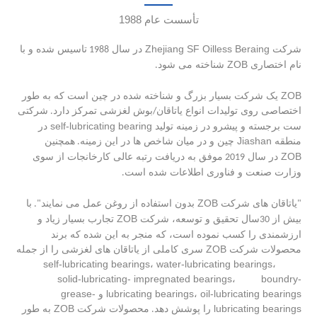
تأسست عام 1988
Zhejiang SF Oilless Beraing
شرکت
در سال
تاسیس شده و با
1988
ZOB
نام اختصاری
شناخته می شود
.
ZOB
یک شرکت بسیار بزرگ و شناخته شده در چین است که به طور
اختصاصی روی تولیدات انواع یاتاقان
بوش لغزشی تمرکز دارد
شرکتی
.
/
self-lubricating bearing
ست برجسته و پیشرو در زمینه تولید
در
Jiashan
منطقه
چین و در میان شاخص ها در این زمینه
همچنین
.
ZOB
در سال
موفق به دریافت رتبه عالی کارخانجات از سوی
2019
وزارت صنعت و فناوری اطلاعات شده است
.
ZOB
یاتاقان های شرکت
بدون استفاده از روغن عمل می نمایند
با
.
"
"
ZOB
بیش از
سال تحقیق و توسعه، شرکت
تجارب بسیار زیاد و
30
ارزشمندی را کسب نموده است، که منجر به این شده که برند
ZOB
محصولات شرکت
سری کاملی از یاتاقان های لغزشی را از جمله
self-lubricating bearings
water-lubricating bearings
،
،
solid-lubricating- impregnated bearings
boundry-
،
grease-
lubricating bearings
oil-lubricating bearings
،
و
ZOB
lubricating bearings
را پوشش دهد
محصولات شرکت
به طور
.