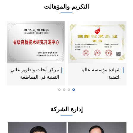
2006
التكريم والمؤهالت
2005
2004
2003
2002
2001
شهادة مؤسسة عالية
مركز أبحاث وتطوير عالي
2000
التقنية
التقنية في المقاطعة
1998
1996
إدارة الشركة
1995
1994